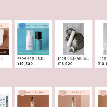
届け便】
FROG 90日に1回2本
【45日に1回お届け便】
【45
0回分/
お届け便
Rico Proローション＆
Rico
¥19,800
¥13,920
¥10,
クリーム定期便
ション