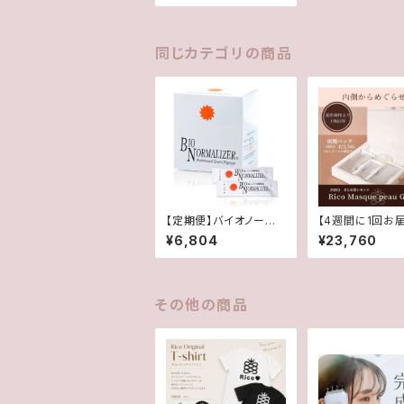
同じカテゴリの商品
【定期便】バイオノーマラ
【4週間に1回お
イザー（青パパイヤ酵
炭酸ガスパック2
¥6,804
¥23,760
素）
送料無料定期便
その他の商品