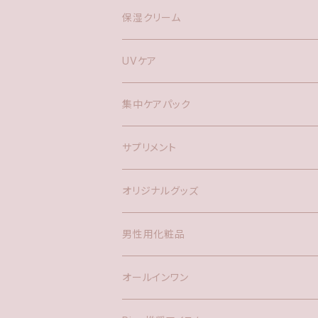
Rico フィトエッセンスジェル
保湿クリーム
Rico Proクリーム
UVケア
Rico UVエッセンシャルクリーム
集中ケアパック
Rico 炭酸パック
サプリメント
腸活
オリジナルグッズ
アミノ酸
男性用化粧品
オールインワン