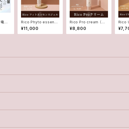
チ電流
Rico Phyto essence
Rico Pro cream （保
Rico 
奨美顔
gel（美容小顔ジェル）
湿エイジングクリーム）
rea
¥11,000
¥8,800
¥7,7
液)