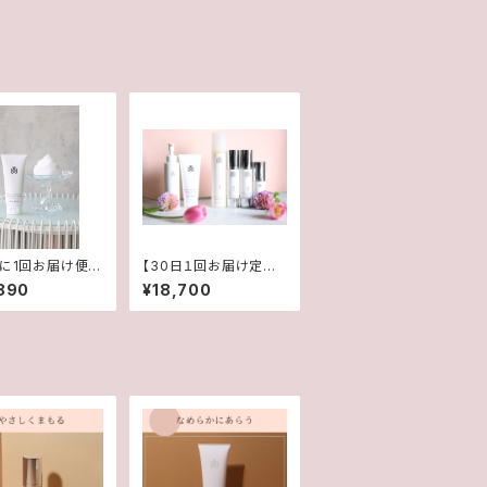
日に1回お届け便】
【30日１回お届け定期
 ウォッシュ&ロー
便】ご愛用者様3点セッ
890
¥18,700
定期便
ト