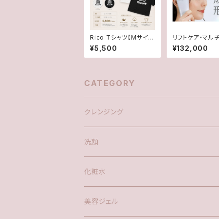
Rico Tシャツ【Mサイ
リフトケア・マル
ズ・ブラック/ホワイト】
美顔器【Rico推
¥5,500
¥132,000
器】
CATEGORY
クレンジング
Rico クレンジング
洗顔
Rico ウォッシュ
化粧水
Rico Proローション
美容ジェル